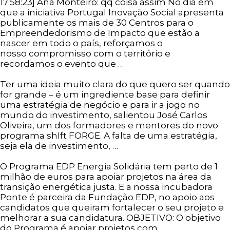
17:58:23] Ana Monteiro: qq coisa assim No dia em
que a iniciativa Portugal Inovação Social apresenta
publicamente os mais de 30 Centros para o
Empreendedorismo de Impacto que estão a
nascer em todo o país, reforçamos o
nosso compromisso com o território e
recordamos o evento que …
Ler mais
Ter uma ideia muito clara do que quero ser quando
for grande – é um ingrediente base para definir
uma estratégia de negócio e para ir a jogo no
mundo do investimento, salientou José Carlos
Oliveira, um dos formadores e mentores do novo
programa shIft FORGE. A falta de uma estratégia,
seja ela de investimento, …
Ler mais
O Programa EDP Energia Solidária tem perto de 1
milhão de euros para apoiar projetos na área da
transição energética justa. E a nossa incubadora
Ponte é parceira da Fundação EDP, no apoio aos
candidatos que queiram fortalecer o seu projeto e
melhorar a sua candidatura. OBJETIVO: O objetivo
do Programa é apoiar projetos com …
Ler mais