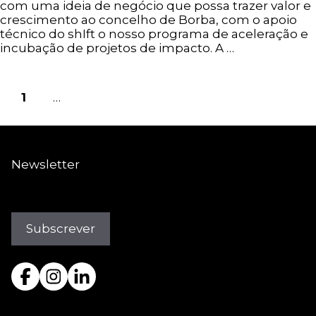
com uma ideia de negócio que possa trazer valor e
crescimento ao concelho de Borba, com o apoio
técnico do shIft o nosso programa de aceleração e
incubação de projetos de impacto. A …
Ler mais
Página
Página
Página
1
2
…
5
Seguinte
→
Newsletter