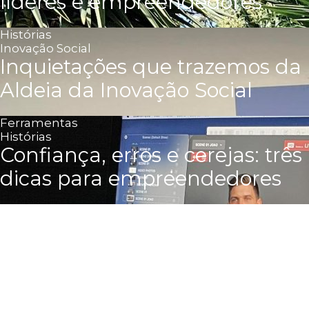
líderes e empreendedores
Histórias
Inovação Social
Inquietações que trazemos da
Aldeia da Inovação Social
Ferramentas
Histórias
Confiança, erros e cerejas: três
dicas para empreendedores
Mindset
É preciso ter esperança!
Histórias
Mindset
Conheça melhor o João