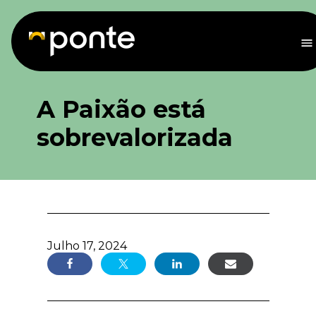
Saltar
para
o
M
conteúdo
A Paixão está
sobrevalorizada
Julho 17, 2024