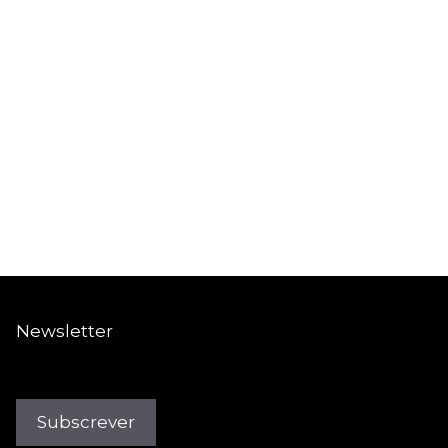
Ponte Hub alarga a sua
atuação enquanto Centro para
o Empreendedorismo de
Impacto
Ferramentas
Programas
O que queres ser quando
fores grande?
Newsletter