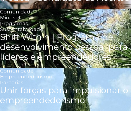
Comunidade
Mindset
Programas
Sustentabilidade
Shift Within | Programa de
desenvolvimento pessoal para
líderes e empreendedores
Comunidade
Empreendedorismo
Parcerias
Unir forças para impulsionar o
empreendedorismo
Empreendedorismo
Inovação Social
Programas